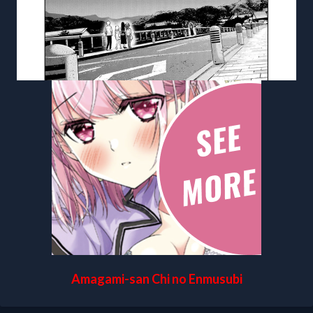
Amagami-san Chi no Enmusubi